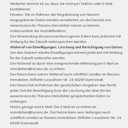
Weiterhin stimme ich zu, dass Sie mich per Telefon oder E-Mail
kontaktieren.
Hinweis: Die im Rahmen der Registrierung von Nutzern
eingegebenen Daten werden verarbeitet, um die Dienste von
www.racano.de / Racano Immobilien nutzen zu können,
insbesondere die Kontaktfunktion.
Der Verwendung der personenbezogenen Daten kann jederzeit mit
Wirkung für die Zukunft widersprochen werden.
Widerruf von Einwilligungen, Löschung und Berichtigung von Daten:
Von den Nutzern erteilte Einwilligungen können jederzeit mit Wirkung
für die Zukunft widerrufen werden.
Der Widerruf ist durch eine entsprechende Mitteilung per E-Mail an
immobilien@racano.de zu richten.
Der Nutzer kann seinen Widerruf auch schriftlich senden an Racano
Immobilien, Wilhelm-Leuschner-Str. 24, 64293 Darmstadt.
Der Nutzer hat im Rahmen der gesetzlichen Vorgaben das Recht,
jeder Zeit die Berichtigung bzw. die Löschung der über ihn bei
www.racano.de / Racano Immobilien gespeicherten Daten zu
verlangen.
Hierzu genügt eine E-Mail. Die E-Mail ist zu richten an
immobilien@racano.de. Der Nutzer kann sein Verlangen auch
schriftlich senden an Racano Immobilien, Wilhelm-Leuschner-Str. 24,
64293 Darmstadt.