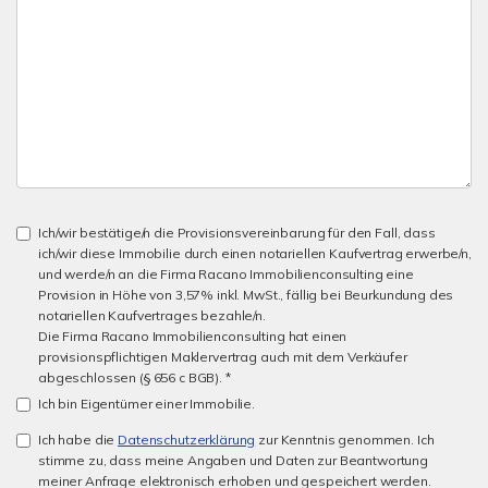
Ich/wir bestätige/n die Provisionsvereinbarung für den Fall, dass
ich/wir diese Immobilie durch einen notariellen Kaufvertrag erwerbe/n,
und werde/n an die Firma Racano Immobilienconsulting eine
Provision in Höhe von 3,57% inkl. MwSt., fällig bei Beurkundung des
notariellen Kaufvertrages bezahle/n.
Die Firma Racano Immobilienconsulting hat einen
provisionspflichtigen Maklervertrag auch mit dem Verkäufer
abgeschlossen (§ 656 c BGB). *
Ich bin Eigentümer einer Immobilie.
Ich habe die
Datenschutzerklärung
zur Kenntnis genommen. Ich
stimme zu, dass meine Angaben und Daten zur Beantwortung
meiner Anfrage elektronisch erhoben und gespeichert werden.