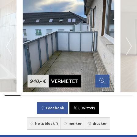
940,- €
VERMIETET
Facebook
(Twitter)
Notizblock (
)
merken
drucken