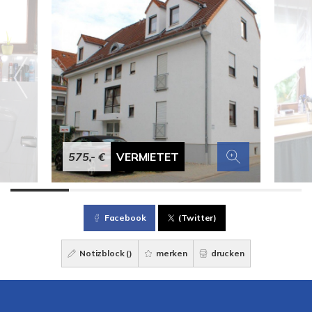
575,- €
VERMIETET
Facebook
(Twitter)
Notizblock (
)
merken
drucken