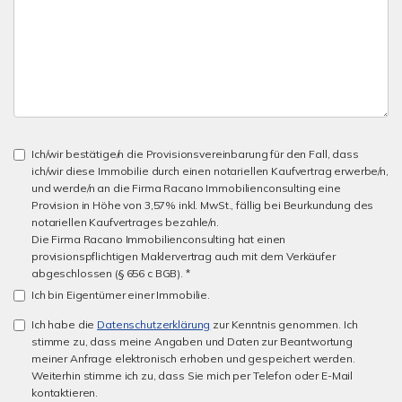
Ich/wir bestätige/n die Provisionsvereinbarung für den Fall, dass
ich/wir diese Immobilie durch einen notariellen Kaufvertrag erwerbe/n,
und werde/n an die Firma Racano Immobilienconsulting eine
Provision in Höhe von 3,57% inkl. MwSt., fällig bei Beurkundung des
notariellen Kaufvertrages bezahle/n.
Die Firma Racano Immobilienconsulting hat einen
provisionspflichtigen Maklervertrag auch mit dem Verkäufer
abgeschlossen (§ 656 c BGB). *
Ich bin Eigentümer einer Immobilie.
Ich habe die
Datenschutzerklärung
zur Kenntnis genommen. Ich
stimme zu, dass meine Angaben und Daten zur Beantwortung
meiner Anfrage elektronisch erhoben und gespeichert werden.
Weiterhin stimme ich zu, dass Sie mich per Telefon oder E-Mail
kontaktieren.