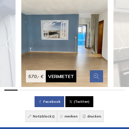
570,- €
VERMIETET
Facebook
(Twitter)
Notizblock (
)
merken
drucken