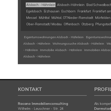
Alsbach - Hähnlein
Alsbach-Hähnlein
Bad Schwalbac
Egelsbach
Erzhausen
Eschborn
Frankfurt
Frankfurt a
Messel
Mühltal
Mühtal, OT Nieder-Ramstadt
Mörfelden 
Ober-Ramstadt/ Modau
Offenbach
Otzberg
Pfungstad
Eigentumswohnungen Alsbach - Hähnlein
Eigentumswohnun
Alsbach - Hähnlein
Wohnungssuche Alsbach - Hähnlein
Wo
- Hähnlein
Immobilie Alsbach - Hähnlein
Immobilien Alsbac
Alsbach - Hähnlein
KONTAKT
PROFI
Racano Immobilienconsulting
Als kompe
Wilhelm - Leuschner - Str. 24
Darmstad