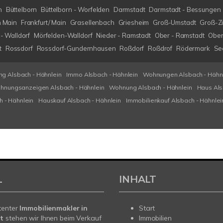
h
Büttelborn
Büttelborn - Worfelden
Darmstadt
Darmstadt - Bessungen
m Main
Frankfurt/ Main
Grasellenbach
Griesheim
Groß-Umstadt
Groß-Z
- Walldorf
Mörfelden-Walldorf
Nieder - Ramstadt
Ober - Ramstadt
Ober
t
Rossdorf
Rossdorf-Gundernhausen
Roßdorf
Roßdrof
Rödermark
Se
g Alsbach - Hähnlein
Immo Alsbach - Hähnlein
Wohnungen Alsbach - Hähn
hnungsanzeigen Alsbach - Hähnlein
Wohnung Alsbach - Hähnlein
Haus Als
h - Hähnlein
Hauskauf Alsbach - Hähnlein
Immobilienkauf Alsbach - Hähnlei
L
INHALT
tenter
Immobilienmakler in
Start
t
stehen wir Ihnen beim Verkauf
Immobilien