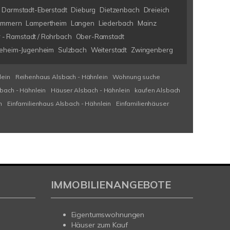
Darmstadt-Eberstadt
Dieburg
Dietzenbach
Dreieich
immern
Lampertheim
Langen
Liederbach
Mainz
 - Ramstadt / Rohrbach
Ober-Ramstadt
eheim-Jugenheim
Sulzbach
Weiterstadt
Zwingenberg
lein
Reihenhaus Alsbach - Hähnlein
Wohnung suche
bach - Hähnlein
Häuser Alsbach - Hähnlein
kaufen Alsbach
n
Einfamilienhaus Alsbach - Hähnlein
Einfamilienhäuser
IMMOBILIENANGEBOTE
Eigentumswohnungen
Häuser zum Kauf