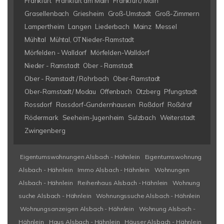
Frankfurt
Frankfurt am Main
Frankfurt/ Main
Grasellenbach
Griesheim
Groß-Umstadt
Groß-Zimmern
Lampertheim
Langen
Liederbach
Mainz
Messel
Mühltal
Mühtal, OT Nieder-Ramstadt
Mörfelden - Walldorf
Mörfelden-Walldorf
Nieder - Ramstadt
Ober - Ramstadt
Ober - Ramstadt / Rohrbach
Ober-Ramstadt
Ober-Ramstadt/ Modau
Offenbach
Otzberg
Pfungstadt
Rossdorf
Rossdorf-Gundernhausen
Roßdorf
Roßdrof
Rödermark
Seeheim-Jugenheim
Sulzbach
Weiterstadt
Zwingenberg
Eigentumswohnungen Alsbach - Hähnlein
Eigentumswohnung
Alsbach - Hähnlein
Immo Alsbach - Hähnlein
Wohnungen
Alsbach - Hähnlein
Reihenhaus Alsbach - Hähnlein
Wohnung
suche Alsbach - Hähnlein
Wohnungssuche Alsbach - Hähnlein
Wohnungsanzeigen Alsbach - Hähnlein
Wohnung Alsbach -
Hähnlein
Haus Alsbach - Hähnlein
Häuser Alsbach - Hähnlein