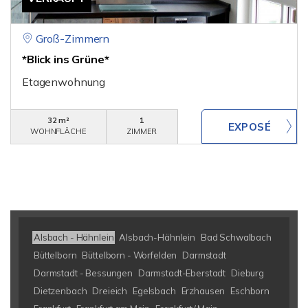
Groß-Zimmern
*Blick ins Grüne*
Etagenwohnung
32 m²
1
WOHNFLÄCHE
ZIMMER
Alsbach - Hähnlein
Alsbach-Hähnlein
Bad Schwalbach
Büttelborn
Büttelborn - Worfelden
Darmstadt
Darmstadt - Bessungen
Darmstadt-Eberstadt
Dieburg
Dietzenbach
Dreieich
Egelsbach
Erzhausen
Eschborn