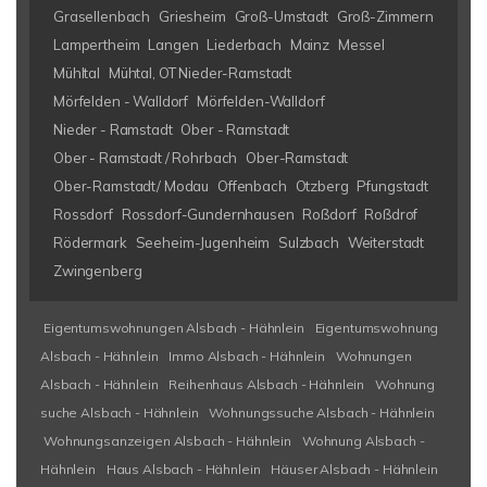
Grasellenbach
Griesheim
Groß-Umstadt
Groß-Zimmern
Lampertheim
Langen
Liederbach
Mainz
Messel
Mühltal
Mühtal, OT Nieder-Ramstadt
Mörfelden - Walldorf
Mörfelden-Walldorf
Nieder - Ramstadt
Ober - Ramstadt
Ober - Ramstadt / Rohrbach
Ober-Ramstadt
Ober-Ramstadt/ Modau
Offenbach
Otzberg
Pfungstadt
Rossdorf
Rossdorf-Gundernhausen
Roßdorf
Roßdrof
Rödermark
Seeheim-Jugenheim
Sulzbach
Weiterstadt
Zwingenberg
Eigentumswohnungen Alsbach - Hähnlein
Eigentumswohnung
Alsbach - Hähnlein
Immo Alsbach - Hähnlein
Wohnungen
Alsbach - Hähnlein
Reihenhaus Alsbach - Hähnlein
Wohnung
suche Alsbach - Hähnlein
Wohnungssuche Alsbach - Hähnlein
Wohnungsanzeigen Alsbach - Hähnlein
Wohnung Alsbach -
Hähnlein
Haus Alsbach - Hähnlein
Häuser Alsbach - Hähnlein