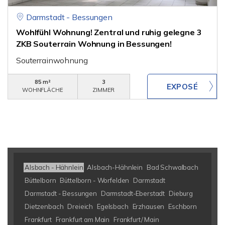
Darmstadt - Bessungen
Wohlfühl Wohnung! Zentral und ruhig gelegne 3
ZKB Souterrain Wohnung in Bessungen!
Souterrainwohnung
85 m²
3
WOHNFLÄCHE
ZIMMER
Alsbach - Hähnlein
Alsbach-Hähnlein
Bad Schwalbach
Büttelborn
Büttelborn - Worfelden
Darmstadt
Darmstadt - Bessungen
Darmstadt-Eberstadt
Dieburg
Dietzenbach
Dreieich
Egelsbach
Erzhausen
Eschborn
Frankfurt
Frankfurt am Main
Frankfurt/ Main