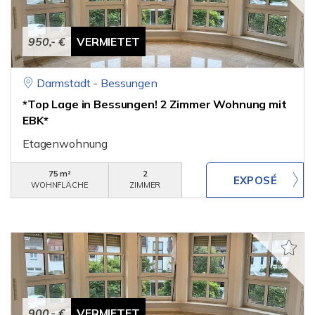
950,- €
VERMIETET
Darmstadt - Bessungen
*Top Lage in Bessungen! 2 Zimmer Wohnung mit
EBK*
Etagenwohnung
75 m²
2
WOHNFLÄCHE
ZIMMER
900,- €
VERMIETET