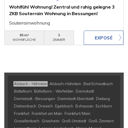
Wohlfühl Wohnung! Zentral und ruhig gelegne 3
ZKB Souterrain Wohnung in Bessungen!
Souterrainwohnung
85 m²
3
WOHNFLÄCHE
ZIMMER
Alsbach - Hähnlein
Alsbach-Hähnlein
Bad Schwalbach
Büttelborn
Büttelborn - Worfelden
Darmstadt
Darmstadt - Bessungen
Darmstadt-Eberstadt
Dieburg
Dietzenbach
Dreieich
Egelsbach
Erzhausen
Eschborn
Frankfurt
Frankfurt am Main
Frankfurt/ Main
Grasellenbach
Griesheim
Groß-Umstadt
Groß-Zimmern