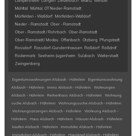
Lampertheim
Langen
Liederbach
Mainz
Messel
Mühltal
Mühtal, OT Nieder-Ramstadt
Mörfelden - Walldorf
Mörfelden-Walldorf
Nieder - Ramstadt
Ober - Ramstadt
Ober - Ramstadt / Rohrbach
Ober-Ramstadt
Ober-Ramstadt/ Modau
Offenbach
Otzberg
Pfungstadt
Rossdorf
Rossdorf-Gundernhausen
Roßdorf
Roßdrof
Rödermark
Seeheim-Jugenheim
Sulzbach
Weiterstadt
Zwingenberg
Eigentumswohnungen Alsbach - Hähnlein
Eigentumswohnung
Alsbach - Hähnlein
Immo Alsbach - Hähnlein
Wohnungen
Alsbach - Hähnlein
Reihenhaus Alsbach - Hähnlein
Wohnung
suche Alsbach - Hähnlein
Wohnungssuche Alsbach - Hähnlein
Wohnungsanzeigen Alsbach - Hähnlein
Wohnung Alsbach -
Hähnlein
Haus Alsbach - Hähnlein
Häuser Alsbach - Hähnlein
kaufen Alsbach - Hähnlein
Immobilie Alsbach - Hähnlein
Immobilien Alsbach - Hähnlein
Hauskauf Alsbach - Hähnlein