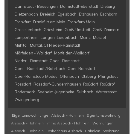
Darmstadt - Bessungen
Darmstadt-Eberstadt
Dieburg
Dietzenbach
Dreieich
Egelsbach
Erzhausen
Eschborn
Frankfurt
Frankfurt am Main
Frankfurt/ Main
Grasellenbach
Griesheim
Groß-Umstadt
Groß-Zimmern
Lampertheim
Langen
Liederbach
Mainz
Messel
Mühltal
Mühtal, OT Nieder-Ramstadt
Mörfelden - Walldorf
Mörfelden-Walldorf
Nieder - Ramstadt
Ober - Ramstadt
Ober - Ramstadt / Rohrbach
Ober-Ramstadt
Ober-Ramstadt/ Modau
Offenbach
Otzberg
Pfungstadt
Rossdorf
Rossdorf-Gundernhausen
Roßdorf
Roßdrof
Rödermark
Seeheim-Jugenheim
Sulzbach
Weiterstadt
Zwingenberg
Eigentumswohnungen Alsbach - Hähnlein
Eigentumswohnung
Alsbach - Hähnlein
Immo Alsbach - Hähnlein
Wohnungen
Alsbach - Hähnlein
Reihenhaus Alsbach - Hähnlein
Wohnung