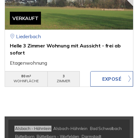
VERKAUFT
Liederbach
Helle 3 Zimmer Wohnung mit Aussicht - frei ab
sofort
Etagenwohnung
80 m²
3
WOHNFLÄCHE
ZIMMER
Alsbach - Hähnlein
Alsbach-Hähnlein
Bad Schwalbach
Büttelborn
Büttelborn - Worfelden
Darmstadt