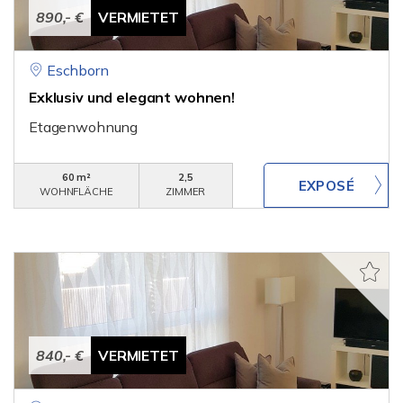
890,- €
VERMIETET
Eschborn
Exklusiv und elegant wohnen!
Etagenwohnung
60 m²
2,5
WOHNFLÄCHE
ZIMMER
840,- €
VERMIETET