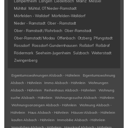
Lampertheim
Langen
Liederbach
Mainz
Messel
Mühltal
Mühtal, OT Nieder-Ramstadt
Mörfelden - Walldorf
Mörfelden-Walldorf
Nieder - Ramstadt
Ober - Ramstadt
Ober - Ramstadt / Rohrbach
Ober-Ramstadt
Ober-Ramstadt/ Modau
Offenbach
Otzberg
Pfungstadt
Rossdorf
Rossdorf-Gundernhausen
Roßdorf
Roßdrof
Rödermark
Seeheim-Jugenheim
Sulzbach
Weiterstadt
Zwingenberg
Eigentumswohnungen Alsbach - Hähnlein
Eigentumswohnung
Alsbach - Hähnlein
Immo Alsbach - Hähnlein
Wohnungen
Alsbach - Hähnlein
Reihenhaus Alsbach - Hähnlein
Wohnung
suche Alsbach - Hähnlein
Wohnungssuche Alsbach - Hähnlein
Wohnungsanzeigen Alsbach - Hähnlein
Wohnung Alsbach -
Hähnlein
Haus Alsbach - Hähnlein
Häuser Alsbach - Hähnlein
kaufen Alsbach - Hähnlein
Immobilie Alsbach - Hähnlein
Immobilien Alsbach - Hähnlein
Hauskauf Alsbach - Hähnlein