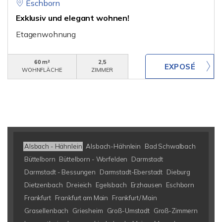
Eschborn
Exklusiv und elegant wohnen!
Etagenwohnung
60 m²
2,5
WOHNFLÄCHE
ZIMMER
Alsbach - Hähnlein
Alsbach-Hähnlein
Bad Schwalbach
Büttelborn
Büttelborn - Worfelden
Darmstadt
Darmstadt - Bessungen
Darmstadt-Eberstadt
Dieburg
Dietzenbach
Dreieich
Egelsbach
Erzhausen
Eschborn
Frankfurt
Frankfurt am Main
Frankfurt/ Main
Grasellenbach
Griesheim
Groß-Umstadt
Groß-Zimmern