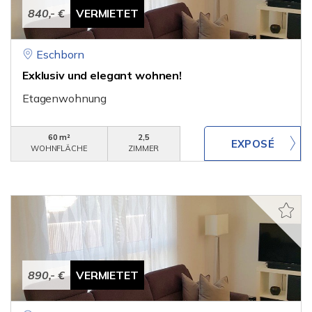
840,- €
VERMIETET
Eschborn
Exklusiv und elegant wohnen!
Etagenwohnung
60 m²
2,5
WOHNFLÄCHE
ZIMMER
890,- €
VERMIETET