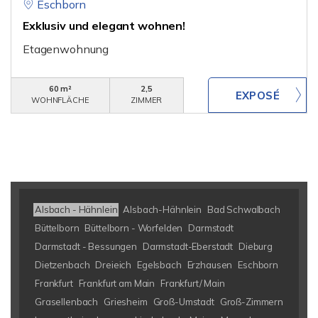
Eschborn
Exklusiv und elegant wohnen!
Etagenwohnung
60 m²
2,5
WOHNFLÄCHE
ZIMMER
Alsbach - Hähnlein
Alsbach-Hähnlein
Bad Schwalbach
Büttelborn
Büttelborn - Worfelden
Darmstadt
Darmstadt - Bessungen
Darmstadt-Eberstadt
Dieburg
Dietzenbach
Dreieich
Egelsbach
Erzhausen
Eschborn
Frankfurt
Frankfurt am Main
Frankfurt/ Main
Grasellenbach
Griesheim
Groß-Umstadt
Groß-Zimmern