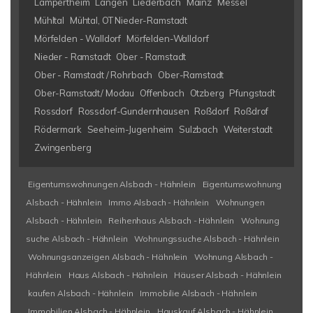
Lampertheim
Langen
Liederbach
Mainz
Messel
Mühltal
Mühtal, OT Nieder-Ramstadt
Mörfelden - Walldorf
Mörfelden-Walldorf
Nieder - Ramstadt
Ober - Ramstadt
Ober - Ramstadt / Rohrbach
Ober-Ramstadt
Ober-Ramstadt/ Modau
Offenbach
Otzberg
Pfungstadt
Rossdorf
Rossdorf-Gundernhausen
Roßdorf
Roßdrof
Rödermark
Seeheim-Jugenheim
Sulzbach
Weiterstadt
Zwingenberg
Eigentumswohnungen Alsbach - Hähnlein
Eigentumswohnung
Alsbach - Hähnlein
Immo Alsbach - Hähnlein
Wohnungen
Alsbach - Hähnlein
Reihenhaus Alsbach - Hähnlein
Wohnung
suche Alsbach - Hähnlein
Wohnungssuche Alsbach - Hähnlein
Wohnungsanzeigen Alsbach - Hähnlein
Wohnung Alsbach -
Hähnlein
Haus Alsbach - Hähnlein
Häuser Alsbach - Hähnlein
kaufen Alsbach - Hähnlein
Immobilie Alsbach - Hähnlein
Immobilien Alsbach - Hähnlein
Hauskauf Alsbach - Hähnlein