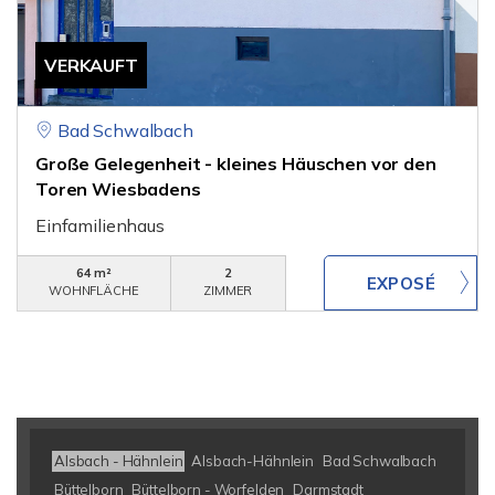
VERKAUFT
Bad Schwalbach
Große Gelegenheit - kleines Häuschen vor den
Toren Wiesbadens
Einfamilienhaus
64 m²
2
WOHNFLÄCHE
ZIMMER
Alsbach - Hähnlein
Alsbach-Hähnlein
Bad Schwalbach
Büttelborn
Büttelborn - Worfelden
Darmstadt