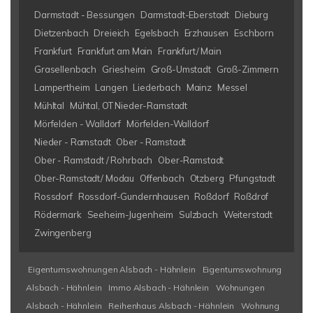
Darmstadt - Bessungen
Darmstadt-Eberstadt
Dieburg
Dietzenbach
Dreieich
Egelsbach
Erzhausen
Eschborn
Frankfurt
Frankfurt am Main
Frankfurt/ Main
Grasellenbach
Griesheim
Groß-Umstadt
Groß-Zimmern
Lampertheim
Langen
Liederbach
Mainz
Messel
Mühltal
Mühtal, OT Nieder-Ramstadt
Mörfelden - Walldorf
Mörfelden-Walldorf
Nieder - Ramstadt
Ober - Ramstadt
Ober - Ramstadt / Rohrbach
Ober-Ramstadt
Ober-Ramstadt/ Modau
Offenbach
Otzberg
Pfungstadt
Rossdorf
Rossdorf-Gundernhausen
Roßdorf
Roßdrof
Rödermark
Seeheim-Jugenheim
Sulzbach
Weiterstadt
Zwingenberg
Eigentumswohnungen Alsbach - Hähnlein
Eigentumswohnung
Alsbach - Hähnlein
Immo Alsbach - Hähnlein
Wohnungen
Alsbach - Hähnlein
Reihenhaus Alsbach - Hähnlein
Wohnung