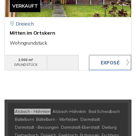
VERKAUFT
Dreieich
Mitten im Ortskern
Wohngrundstück
2.000 m²
GRUNDSTÜCK
Alsbach - Hähnlein
Alsbach-Hähnlein
Bad Schwalbach
Büttelborn
Büttelborn - Worfelden
Darmstadt
Darmstadt - Bessungen
Darmstadt-Eberstadt
Dieburg
Dietzenbach
Dreieich
Egelsbach
Erzhausen
Eschborn