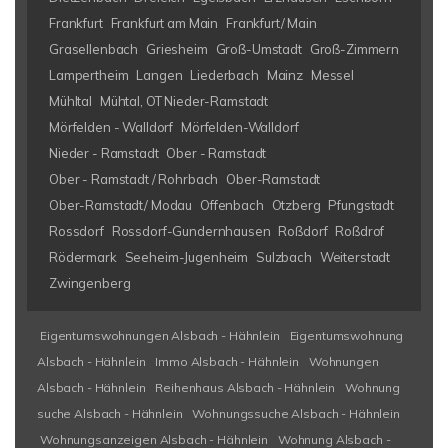
Frankfurt
Frankfurt am Main
Frankfurt/ Main
Grasellenbach
Griesheim
Groß-Umstadt
Groß-Zimmern
Lampertheim
Langen
Liederbach
Mainz
Messel
Mühltal
Mühtal, OT Nieder-Ramstadt
Mörfelden - Walldorf
Mörfelden-Walldorf
Nieder - Ramstadt
Ober - Ramstadt
Ober - Ramstadt / Rohrbach
Ober-Ramstadt
Ober-Ramstadt/ Modau
Offenbach
Otzberg
Pfungstadt
Rossdorf
Rossdorf-Gundernhausen
Roßdorf
Roßdrof
Rödermark
Seeheim-Jugenheim
Sulzbach
Weiterstadt
Zwingenberg
Eigentumswohnungen Alsbach - Hähnlein
Eigentumswohnung
Alsbach - Hähnlein
Immo Alsbach - Hähnlein
Wohnungen
Alsbach - Hähnlein
Reihenhaus Alsbach - Hähnlein
Wohnung
suche Alsbach - Hähnlein
Wohnungssuche Alsbach - Hähnlein
Wohnungsanzeigen Alsbach - Hähnlein
Wohnung Alsbach -