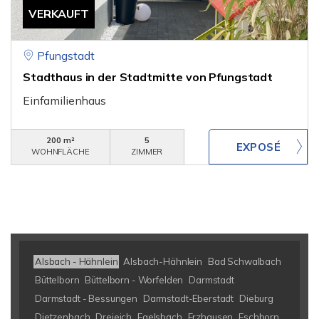
VERKAUFT
Pfungstadt
Stadthaus in der Stadtmitte von Pfungstadt
Einfamilienhaus
200 m²
5
WOHNFLÄCHE
ZIMMER
Alsbach - Hähnlein
Alsbach-Hähnlein
Bad Schwalbach
Büttelborn
Büttelborn - Worfelden
Darmstadt
Darmstadt - Bessungen
Darmstadt-Eberstadt
Dieburg
Dietzenbach
Dreieich
Egelsbach
Erzhausen
Eschborn