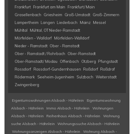
Frankfurt
Frankfurt am Main
Frankfurt/ Main
Grasellenbach
Griesheim
Groß-Umstadt
Groß-Zimmern
Lampertheim
Langen
Liederbach
Mainz
Messel
Mühltal
Mühtal, OT Nieder-Ramstadt
Mörfelden - Walldorf
Mörfelden-Walldorf
Nieder - Ramstadt
Ober - Ramstadt
Ober - Ramstadt / Rohrbach
Ober-Ramstadt
Ober-Ramstadt/ Modau
Offenbach
Otzberg
Pfungstadt
Rossdorf
Rossdorf-Gundernhausen
Roßdorf
Roßdrof
Rödermark
Seeheim-Jugenheim
Sulzbach
Weiterstadt
Zwingenberg
Eigentumswohnungen Alsbach - Hähnlein
Eigentumswohnung
Alsbach - Hähnlein
Immo Alsbach - Hähnlein
Wohnungen
Alsbach - Hähnlein
Reihenhaus Alsbach - Hähnlein
Wohnung
suche Alsbach - Hähnlein
Wohnungssuche Alsbach - Hähnlein
Wohnungsanzeigen Alsbach - Hähnlein
Wohnung Alsbach -