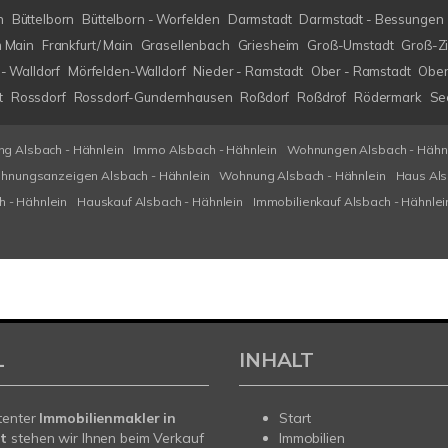
h
Büttelborn
Büttelborn - Worfelden
Darmstadt
Darmstadt - Bessungen
m Main
Frankfurt/ Main
Grasellenbach
Griesheim
Groß-Umstadt
Groß-Z
- Walldorf
Mörfelden-Walldorf
Nieder - Ramstadt
Ober - Ramstadt
Ober
t
Rossdorf
Rossdorf-Gundernhausen
Roßdorf
Roßdrof
Rödermark
Se
g Alsbach - Hähnlein
Immo Alsbach - Hähnlein
Wohnungen Alsbach - Hähn
hnungsanzeigen Alsbach - Hähnlein
Wohnung Alsbach - Hähnlein
Haus Als
h - Hähnlein
Hauskauf Alsbach - Hähnlein
Immobilienkauf Alsbach - Hähnlei
L
INHALT
tenter
Immobilienmakler in
Start
t
stehen wir Ihnen beim Verkauf
Immobilien