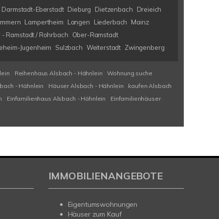
Darmstadt-Eberstadt
Dieburg
Dietzenbach
Dreieich
immern
Lampertheim
Langen
Liederbach
Mainz
 - Ramstadt / Rohrbach
Ober-Ramstadt
eheim-Jugenheim
Sulzbach
Weiterstadt
Zwingenberg
lein
Reihenhaus Alsbach - Hähnlein
Wohnung suche
bach - Hähnlein
Häuser Alsbach - Hähnlein
kaufen Alsbach
n
Einfamilienhaus Alsbach - Hähnlein
Einfamilienhäuser
IMMOBILIENANGEBOTE
Eigentumswohnungen
Häuser zum Kauf