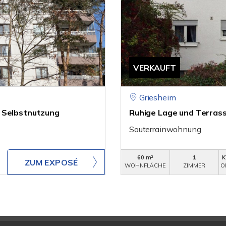
VERKAUFT
Griesheim
r Selbstnutzung
Ruhige Lage und Terrass
Souterrainwohnung
60 m²
1
K
ZUM EXPOSÉ
WOHNFLÄCHE
ZIMMER
O