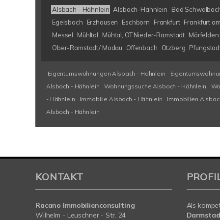
Alsbach - Hähnlein
Alsbach-Hähnlein
Bad Schwalbac
Egelsbach
Erzhausen
Eschborn
Frankfurt
Frankfurt a
Messel
Mühltal
Mühtal, OT Nieder-Ramstadt
Mörfelden 
Ober-Ramstadt/ Modau
Offenbach
Otzberg
Pfungstad
Eigentumswohnungen Alsbach - Hähnlein
Eigentumswohnun
Alsbach - Hähnlein
Wohnungssuche Alsbach - Hähnlein
Wo
- Hähnlein
Immobilie Alsbach - Hähnlein
Immobilien Alsbac
Alsbach - Hähnlein
KONTAKT
PROFI
Racano Immobilienconsulting
Als kompe
Wilhelm - Leuschner - Str. 24
Darmstad