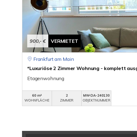
900,- €
VERMIETET
Frankfurt am Main
*Luxuriöse 2 Zimmer Wohnung - komplett ausg
Etagenwohnung
60 m²
2
MW-DA-240130
WOHNFLÄCHE
ZIMMER
OBJEKTNUMMER