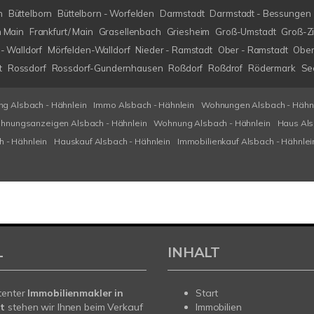
h
Büttelborn
Büttelborn - Worfelden
Darmstadt
Darmstadt - Bessungen
m Main
Frankfurt/ Main
Grasellenbach
Griesheim
Groß-Umstadt
Groß-Z
- Walldorf
Mörfelden-Walldorf
Nieder - Ramstadt
Ober - Ramstadt
Ober
t
Rossdorf
Rossdorf-Gundernhausen
Roßdorf
Roßdrof
Rödermark
Se
g Alsbach - Hähnlein
Immo Alsbach - Hähnlein
Wohnungen Alsbach - Hähn
hnungsanzeigen Alsbach - Hähnlein
Wohnung Alsbach - Hähnlein
Haus Als
h - Hähnlein
Hauskauf Alsbach - Hähnlein
Immobilienkauf Alsbach - Hähnlei
L
INHALT
tenter
Immobilienmakler in
Start
t
stehen wir Ihnen beim Verkauf
Immobilien