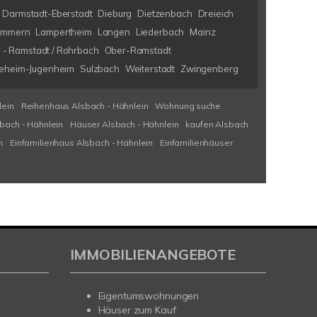
Darmstadt-Eberstadt
Dieburg
Dietzenbach
Dreieich
immern
Lampertheim
Langen
Liederbach
Mainz
 - Ramstadt / Rohrbach
Ober-Ramstadt
eheim-Jugenheim
Sulzbach
Weiterstadt
Zwingenberg
lein
Reihenhaus Alsbach - Hähnlein
Wohnung suche
bach - Hähnlein
Häuser Alsbach - Hähnlein
kaufen Alsbach
n
Einfamilienhaus Alsbach - Hähnlein
Einfamilienhäuser
IMMOBILIENANGEBOTE
Eigentumswohnungen
Häuser zum Kauf