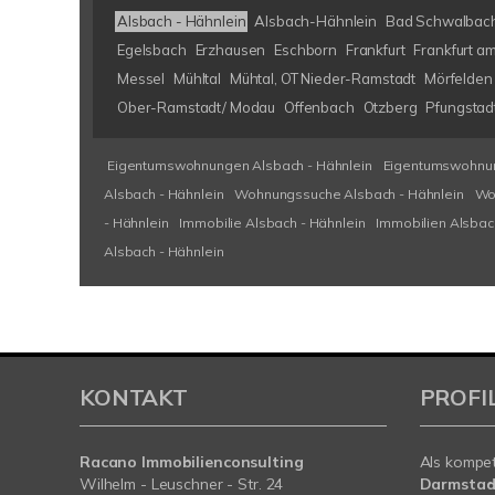
Alsbach - Hähnlein
Alsbach-Hähnlein
Bad Schwalbac
Egelsbach
Erzhausen
Eschborn
Frankfurt
Frankfurt a
Messel
Mühltal
Mühtal, OT Nieder-Ramstadt
Mörfelden 
Ober-Ramstadt/ Modau
Offenbach
Otzberg
Pfungstad
Eigentumswohnungen Alsbach - Hähnlein
Eigentumswohnun
Alsbach - Hähnlein
Wohnungssuche Alsbach - Hähnlein
Wo
- Hähnlein
Immobilie Alsbach - Hähnlein
Immobilien Alsbac
Alsbach - Hähnlein
KONTAKT
PROFI
Racano Immobilienconsulting
Als kompe
Wilhelm - Leuschner - Str. 24
Darmstad