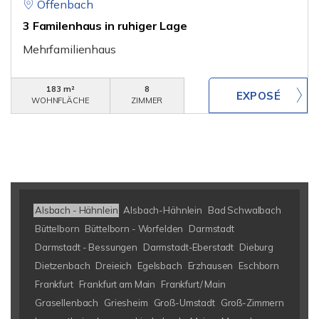
Offenbach
3 Familenhaus in ruhiger Lage
Mehrfamilienhaus
183 m²
8
WOHNFLÄCHE
ZIMMER
Alsbach - Hähnlein
Alsbach-Hähnlein
Bad Schwalbach
Büttelborn
Büttelborn - Worfelden
Darmstadt
Darmstadt - Bessungen
Darmstadt-Eberstadt
Dieburg
Dietzenbach
Dreieich
Egelsbach
Erzhausen
Eschborn
Frankfurt
Frankfurt am Main
Frankfurt/ Main
Grasellenbach
Griesheim
Groß-Umstadt
Groß-Zimmern