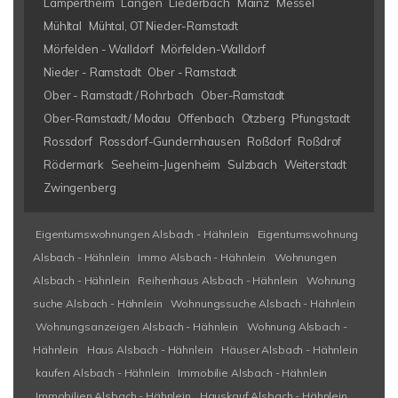
Lampertheim
Langen
Liederbach
Mainz
Messel
Mühltal
Mühtal, OT Nieder-Ramstadt
Mörfelden - Walldorf
Mörfelden-Walldorf
Nieder - Ramstadt
Ober - Ramstadt
Ober - Ramstadt / Rohrbach
Ober-Ramstadt
Ober-Ramstadt/ Modau
Offenbach
Otzberg
Pfungstadt
Rossdorf
Rossdorf-Gundernhausen
Roßdorf
Roßdrof
Rödermark
Seeheim-Jugenheim
Sulzbach
Weiterstadt
Zwingenberg
Eigentumswohnungen Alsbach - Hähnlein
Eigentumswohnung
Alsbach - Hähnlein
Immo Alsbach - Hähnlein
Wohnungen
Alsbach - Hähnlein
Reihenhaus Alsbach - Hähnlein
Wohnung
suche Alsbach - Hähnlein
Wohnungssuche Alsbach - Hähnlein
Wohnungsanzeigen Alsbach - Hähnlein
Wohnung Alsbach -
Hähnlein
Haus Alsbach - Hähnlein
Häuser Alsbach - Hähnlein
kaufen Alsbach - Hähnlein
Immobilie Alsbach - Hähnlein
Immobilien Alsbach - Hähnlein
Hauskauf Alsbach - Hähnlein