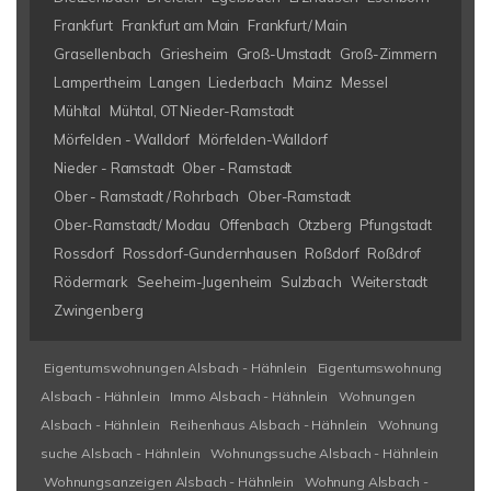
Frankfurt
Frankfurt am Main
Frankfurt/ Main
Grasellenbach
Griesheim
Groß-Umstadt
Groß-Zimmern
Lampertheim
Langen
Liederbach
Mainz
Messel
Mühltal
Mühtal, OT Nieder-Ramstadt
Mörfelden - Walldorf
Mörfelden-Walldorf
Nieder - Ramstadt
Ober - Ramstadt
Ober - Ramstadt / Rohrbach
Ober-Ramstadt
Ober-Ramstadt/ Modau
Offenbach
Otzberg
Pfungstadt
Rossdorf
Rossdorf-Gundernhausen
Roßdorf
Roßdrof
Rödermark
Seeheim-Jugenheim
Sulzbach
Weiterstadt
Zwingenberg
Eigentumswohnungen Alsbach - Hähnlein
Eigentumswohnung
Alsbach - Hähnlein
Immo Alsbach - Hähnlein
Wohnungen
Alsbach - Hähnlein
Reihenhaus Alsbach - Hähnlein
Wohnung
suche Alsbach - Hähnlein
Wohnungssuche Alsbach - Hähnlein
Wohnungsanzeigen Alsbach - Hähnlein
Wohnung Alsbach -