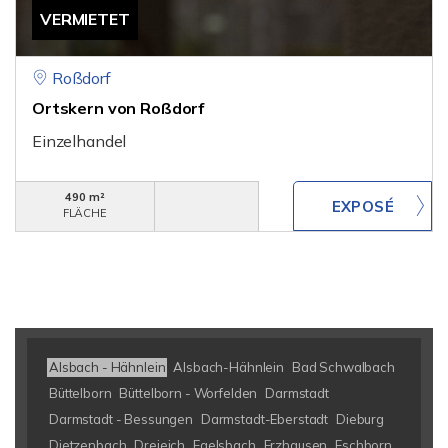
VERMIETET
Roßdorf
Ortskern von Roßdorf
Einzelhandel
490 m²
FLÄCHE
Alsbach - Hähnlein
Alsbach-Hähnlein
Bad Schwalbach
Büttelborn
Büttelborn - Worfelden
Darmstadt
Darmstadt - Bessungen
Darmstadt-Eberstadt
Dieburg
Dietzenbach
Dreieich
Egelsbach
Erzhausen
Eschborn