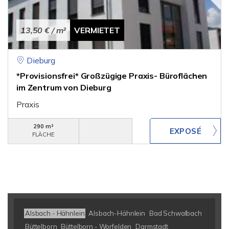
13,50 €
/ m²
VERMIETET
Dieburg
*Provisionsfrei* Großzügige Praxis- Büroflächen
im Zentrum von Dieburg
Praxis
290 m²
FLÄCHE
Alsbach - Hähnlein
Alsbach-Hähnlein
Bad Schwalbach
Büttelborn
Büttelborn - Worfelden
Darmstadt