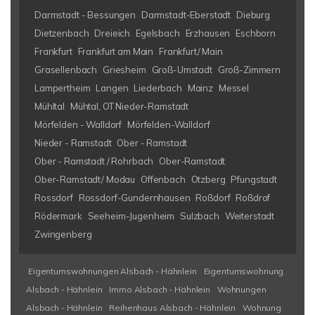
Darmstadt - Bessungen
Darmstadt-Eberstadt
Dieburg
Dietzenbach
Dreieich
Egelsbach
Erzhausen
Eschborn
Frankfurt
Frankfurt am Main
Frankfurt/ Main
Grasellenbach
Griesheim
Groß-Umstadt
Groß-Zimmern
Lampertheim
Langen
Liederbach
Mainz
Messel
Mühltal
Mühtal, OT Nieder-Ramstadt
Mörfelden - Walldorf
Mörfelden-Walldorf
Nieder - Ramstadt
Ober - Ramstadt
Ober - Ramstadt / Rohrbach
Ober-Ramstadt
Ober-Ramstadt/ Modau
Offenbach
Otzberg
Pfungstadt
Rossdorf
Rossdorf-Gundernhausen
Roßdorf
Roßdrof
Rödermark
Seeheim-Jugenheim
Sulzbach
Weiterstadt
Zwingenberg
Eigentumswohnungen Alsbach - Hähnlein
Eigentumswohnung
Alsbach - Hähnlein
Immo Alsbach - Hähnlein
Wohnungen
Alsbach - Hähnlein
Reihenhaus Alsbach - Hähnlein
Wohnung