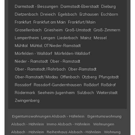
Darmstadt - Bessungen
Darmstadt-Eberstadt
Dieburg
Dietzenbach
Dreieich
Egelsbach
Erzhausen
Eschborn
Frankfurt
Frankfurt am Main
Frankfurt/ Main
Grasellenbach
Griesheim
Groß-Umstadt
Groß-Zimmern
Lampertheim
Langen
Liederbach
Mainz
Messel
Mühltal
Mühtal, OT Nieder-Ramstadt
Mörfelden - Walldorf
Mörfelden-Walldorf
Nieder - Ramstadt
Ober - Ramstadt
Ober - Ramstadt / Rohrbach
Ober-Ramstadt
Ober-Ramstadt/ Modau
Offenbach
Otzberg
Pfungstadt
Rossdorf
Rossdorf-Gundernhausen
Roßdorf
Roßdrof
Rödermark
Seeheim-Jugenheim
Sulzbach
Weiterstadt
Zwingenberg
Eigentumswohnungen Alsbach - Hähnlein
Eigentumswohnung
Alsbach - Hähnlein
Immo Alsbach - Hähnlein
Wohnungen
Alsbach - Hähnlein
Reihenhaus Alsbach - Hähnlein
Wohnung