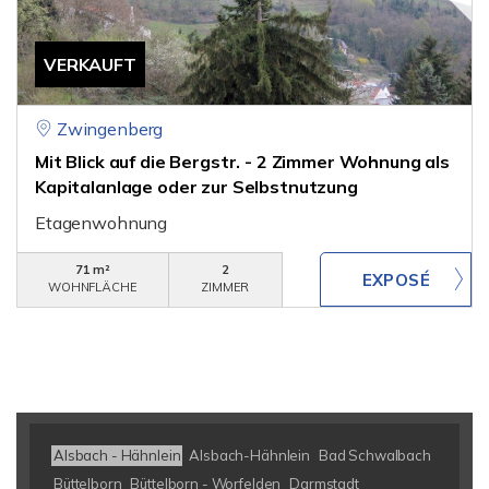
VERKAUFT
Zwingenberg
Mit Blick auf die Bergstr. - 2 Zimmer Wohnung als
Kapitalanlage oder zur Selbstnutzung
Etagenwohnung
71 m²
2
WOHNFLÄCHE
ZIMMER
Alsbach - Hähnlein
Alsbach-Hähnlein
Bad Schwalbach
Büttelborn
Büttelborn - Worfelden
Darmstadt