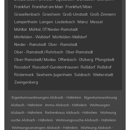
Frankfurt
Frankfurt am Main
Frankfurt/ Main
Grasellenbach
Griesheim
Groß-Umstadt
Groß-Zimmern
Lampertheim
Langen
Liederbach
Mainz
Messel
Mühltal
Mühtal, OT Nieder-Ramstadt
Mörfelden - Walldorf
Mörfelden-Walldorf
Nieder - Ramstadt
Ober - Ramstadt
Ober - Ramstadt / Rohrbach
Ober-Ramstadt
Ober-Ramstadt/ Modau
Offenbach
Otzberg
Pfungstadt
Rossdorf
Rossdorf-Gundernhausen
Roßdorf
Roßdrof
Rödermark
Seeheim-Jugenheim
Sulzbach
Weiterstadt
Zwingenberg
Eigentumswohnungen Alsbach - Hähnlein
Eigentumswohnung
Alsbach - Hähnlein
Immo Alsbach - Hähnlein
Wohnungen
Alsbach - Hähnlein
Reihenhaus Alsbach - Hähnlein
Wohnung
suche Alsbach - Hähnlein
Wohnungssuche Alsbach - Hähnlein
Wohnungsanzeigen Alsbach - Hähnlein
Wohnung Alsbach -