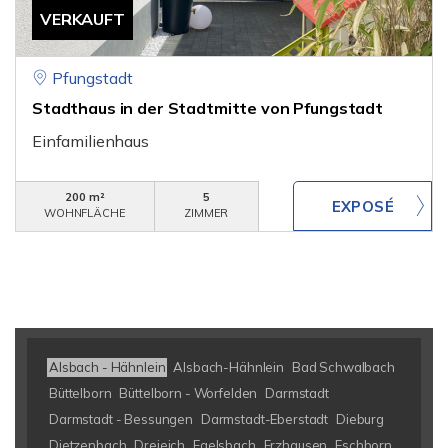
VERKAUFT
Pfungstadt
Stadthaus in der Stadtmitte von Pfungstadt
Einfamilienhaus
200 m²
5
WOHNFLÄCHE
ZIMMER
Alsbach - Hähnlein
Alsbach-Hähnlein
Bad Schwalbach
Büttelborn
Büttelborn - Worfelden
Darmstadt
Darmstadt - Bessungen
Darmstadt-Eberstadt
Dieburg
Dietzenbach
Dreieich
Egelsbach
Erzhausen
Eschborn