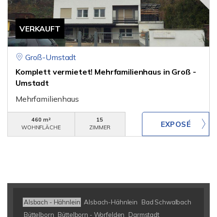
VERKAUFT
Groß-Umstadt
Komplett vermietet! Mehrfamilienhaus in Groß -
Umstadt
Mehrfamilienhaus
460 m²
15
WOHNFLÄCHE
ZIMMER
Alsbach - Hähnlein
Alsbach-Hähnlein
Bad Schwalbach
Büttelborn
Büttelborn - Worfelden
Darmstadt