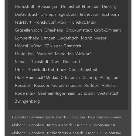
Darmstadt - Bessungen
Darmstadt-Eberstadt
Dieburg
Dietzenbach
Dreieich
Egelsbach
Erzhausen
Eschborn
Frankfurt
Frankfurt am Main
Frankfurt/ Main
Grasellenbach
Griesheim
Groß-Umstadt
Groß-Zimmern
Lampertheim
Langen
Liederbach
Mainz
Messel
Mühltal
Mühtal, OT Nieder-Ramstadt
Mörfelden - Walldorf
Mörfelden-Walldorf
Nieder - Ramstadt
Ober - Ramstadt
Ober - Ramstadt / Rohrbach
Ober-Ramstadt
Ober-Ramstadt/ Modau
Offenbach
Otzberg
Pfungstadt
Rossdorf
Rossdorf-Gundernhausen
Roßdorf
Roßdrof
Rödermark
Seeheim-Jugenheim
Sulzbach
Weiterstadt
Zwingenberg
Eigentumswohnungen Alsbach - Hähnlein
Eigentumswohnung
Alsbach - Hähnlein
Immo Alsbach - Hähnlein
Wohnungen
Alsbach - Hähnlein
Reihenhaus Alsbach - Hähnlein
Wohnung