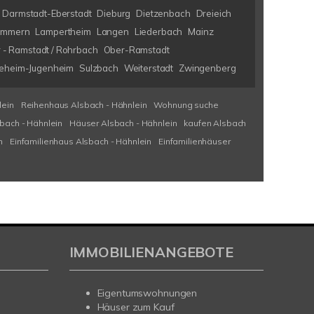
Darmstadt-Eberstadt
Dieburg
Dietzenbach
Dreieich
immern
Lampertheim
Langen
Liederbach
Mainz
 - Ramstadt / Rohrbach
Ober-Ramstadt
eheim-Jugenheim
Sulzbach
Weiterstadt
Zwingenberg
lein
Reihenhaus Alsbach - Hähnlein
Wohnung suche
bach - Hähnlein
Häuser Alsbach - Hähnlein
kaufen Alsbach
n
Einfamilienhaus Alsbach - Hähnlein
Einfamilienhäuser
IMMOBILIENANGEBOTE
Eigentumswohnungen
Häuser zum Kauf