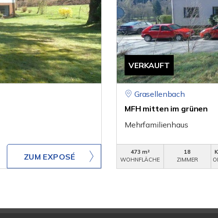
VERKAUFT
Grasellenbach
MFH mitten im grünen
Mehrfamilienhaus
473 m²
18
ZUM EXPOSÉ
WOHNFLÄCHE
ZIMMER
O