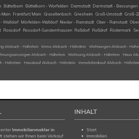
h
Büttelborn
Büttelborn - Worfelden
Darmstadt
Darmstadt - Bessungen
m Main
Frankfurt/ Main
Grasellenbach
Griesheim
Groß-Umstadt
Groß-Z
- Walldorf
Mörfelden-Walldorf
Nieder - Ramstadt
Ober - Ramstadt
Ober
t
Rossdorf
Rossdorf-Gundernhausen
Roßdorf
Roßdrof
Rödermark
Se
g Alsbach - Hähnlein
Immo Alsbach - Hähnlein
Wohnungen Alsbach - Hähn
hnungsanzeigen Alsbach - Hähnlein
Wohnung Alsbach - Hähnlein
Haus Als
h - Hähnlein
Hauskauf Alsbach - Hähnlein
Immobilienkauf Alsbach - Hähnlei
L
INHALT
tenter
Immobilienmakler in
Start
t
stehen wir Ihnen beim Verkauf
Immobilien