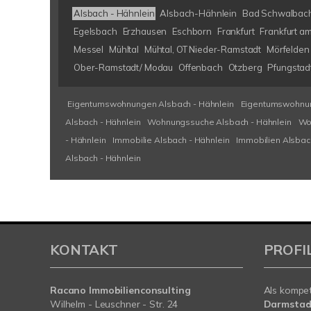
Alsbach - Hähnlein
Alsbach-Hähnlein
Bad Schwalbac
Egelsbach
Erzhausen
Eschborn
Frankfurt
Frankfurt a
Messel
Mühltal
Mühtal, OT Nieder-Ramstadt
Mörfelden 
Ober-Ramstadt/ Modau
Offenbach
Otzberg
Pfungstad
Eigentumswohnungen Alsbach - Hähnlein
Eigentumswohnun
Alsbach - Hähnlein
Wohnungssuche Alsbach - Hähnlein
Wo
- Hähnlein
Immobilie Alsbach - Hähnlein
Immobilien Alsbac
Alsbach - Hähnlein
KONTAKT
PROFI
Racano Immobilienconsulting
Als kompe
Wilhelm - Leuschner - Str. 24
Darmstad