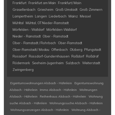
Frankfurt
Frankfurt am Main
Frankfurt/ Main
Grasellenbach
Griesheim
Groß-Umstadt
Groß-Zimmern
Lampertheim
Langen
Liederbach
Mainz
Messel
Mühltal
Mühtal, OT Nieder-Ramstadt
Mörfelden - Walldorf
Mörfelden-Walldorf
Nieder - Ramstadt
Ober - Ramstadt
Ober - Ramstadt / Rohrbach
Ober-Ramstadt
Ober-Ramstadt/ Modau
Offenbach
Otzberg
Pfungstadt
Rossdorf
Rossdorf-Gundernhausen
Roßdorf
Roßdrof
Rödermark
Seeheim-Jugenheim
Sulzbach
Weiterstadt
Zwingenberg
Eigentumswohnungen Alsbach - Hähnlein
Eigentumswohnung
Alsbach - Hähnlein
Immo Alsbach - Hähnlein
Wohnungen
Alsbach - Hähnlein
Reihenhaus Alsbach - Hähnlein
Wohnung
suche Alsbach - Hähnlein
Wohnungssuche Alsbach - Hähnlein
Wohnungsanzeigen Alsbach - Hähnlein
Wohnung Alsbach -