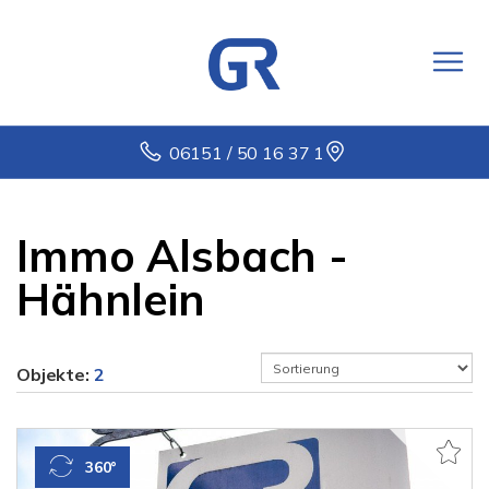
06151 / 50 16 37 1
Immo Alsbach -
Hähnlein
Objekte:
2
360°