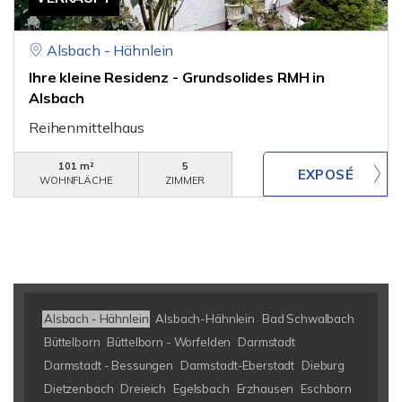
Alsbach - Hähnlein
Ihre kleine Residenz - Grundsolides RMH in
Alsbach
Reihenmittelhaus
101 m²
5
WOHNFLÄCHE
ZIMMER
Alsbach - Hähnlein
Alsbach-Hähnlein
Bad Schwalbach
Büttelborn
Büttelborn - Worfelden
Darmstadt
Darmstadt - Bessungen
Darmstadt-Eberstadt
Dieburg
Dietzenbach
Dreieich
Egelsbach
Erzhausen
Eschborn