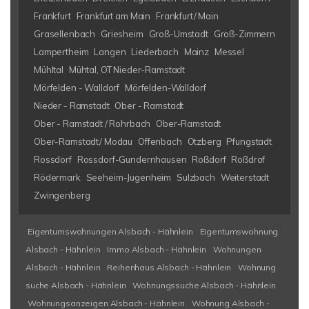
Frankfurt
Frankfurt am Main
Frankfurt/ Main
Grasellenbach
Griesheim
Groß-Umstadt
Groß-Zimmern
Lampertheim
Langen
Liederbach
Mainz
Messel
Mühltal
Mühtal, OT Nieder-Ramstadt
Mörfelden - Walldorf
Mörfelden-Walldorf
Nieder - Ramstadt
Ober - Ramstadt
Ober - Ramstadt / Rohrbach
Ober-Ramstadt
Ober-Ramstadt/ Modau
Offenbach
Otzberg
Pfungstadt
Rossdorf
Rossdorf-Gundernhausen
Roßdorf
Roßdrof
Rödermark
Seeheim-Jugenheim
Sulzbach
Weiterstadt
Zwingenberg
Eigentumswohnungen Alsbach - Hähnlein
Eigentumswohnung
Alsbach - Hähnlein
Immo Alsbach - Hähnlein
Wohnungen
Alsbach - Hähnlein
Reihenhaus Alsbach - Hähnlein
Wohnung
suche Alsbach - Hähnlein
Wohnungssuche Alsbach - Hähnlein
Wohnungsanzeigen Alsbach - Hähnlein
Wohnung Alsbach -