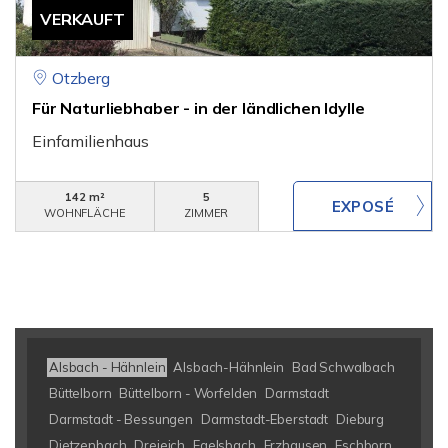
VERKAUFT
Otzberg
Für Naturliebhaber - in der ländlichen Idylle
Einfamilienhaus
142 m²
5
WOHNFLÄCHE
ZIMMER
Alsbach - Hähnlein
Alsbach-Hähnlein
Bad Schwalbach
Büttelborn
Büttelborn - Worfelden
Darmstadt
Darmstadt - Bessungen
Darmstadt-Eberstadt
Dieburg
Dietzenbach
Dreieich
Egelsbach
Erzhausen
Eschborn