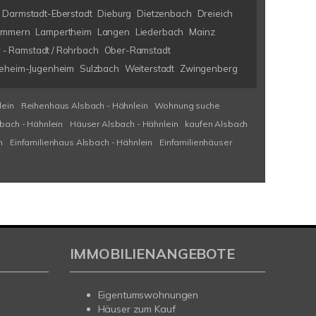
Darmstadt-Eberstadt
Dieburg
Dietzenbach
Dreieich
immern
Lampertheim
Langen
Liederbach
Mainz
 - Ramstadt / Rohrbach
Ober-Ramstadt
eheim-Jugenheim
Sulzbach
Weiterstadt
Zwingenberg
lein
Reihenhaus Alsbach - Hähnlein
Wohnung suche
bach - Hähnlein
Häuser Alsbach - Hähnlein
kaufen Alsbach
n
Einfamilienhaus Alsbach - Hähnlein
Einfamilienhäuser
IMMOBILIENANGEBOTE
Eigentumswohnungen
Häuser zum Kauf