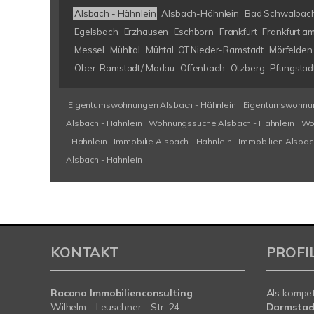
Alsbach - Hähnlein
Alsbach-Hähnlein
Bad Schwalbac
Egelsbach
Erzhausen
Eschborn
Frankfurt
Frankfurt a
Messel
Mühltal
Mühtal, OT Nieder-Ramstadt
Mörfelden 
Ober-Ramstadt/ Modau
Offenbach
Otzberg
Pfungstad
Eigentumswohnungen Alsbach - Hähnlein
Eigentumswohnun
Alsbach - Hähnlein
Wohnungssuche Alsbach - Hähnlein
Wo
- Hähnlein
Immobilie Alsbach - Hähnlein
Immobilien Alsbac
Alsbach - Hähnlein
KONTAKT
PROFI
Racano Immobilienconsulting
Als kompe
Wilhelm - Leuschner - Str. 24
Darmstad