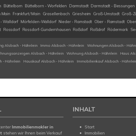
h
Büttelborn
Büttelborn - Worfelden
Darmstadt
Darmstadt - Bessungen
m Main
Frankfurt/ Main
Grasellenbach
Griesheim
Groß-Umstadt
Groß-Z
- Walldorf
Mörfelden-Walldorf
Nieder - Ramstadt
Ober - Ramstadt
Ober
t
Rossdorf
Rossdorf-Gundernhausen
Roßdorf
Roßdrof
Rödermark
Se
g Alsbach - Hähnlein
Immo Alsbach - Hähnlein
Wohnungen Alsbach - Hähn
hnungsanzeigen Alsbach - Hähnlein
Wohnung Alsbach - Hähnlein
Haus Als
h - Hähnlein
Hauskauf Alsbach - Hähnlein
Immobilienkauf Alsbach - Hähnlei
L
INHALT
tenter
Immobilienmakler in
Start
t
stehen wir Ihnen beim Verkauf
Immobilien