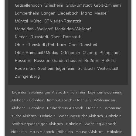
Grasellenbach
Griesheim
Groß-Umstadt
Groß-Zimmern
Lampertheim
Langen
Liederbach
Mainz
Messel
Mühltal
Mühtal, OT Nieder-Ramstadt
Mörfelden - Walldorf
Mörfelden-Walldorf
Nieder - Ramstadt
Ober - Ramstadt
Ober - Ramstadt / Rohrbach
Ober-Ramstadt
Ober-Ramstadt/ Modau
Offenbach
Otzberg
Pfungstadt
Rossdorf
Rossdorf-Gundernhausen
Roßdorf
Roßdrof
Rödermark
Seeheim-Jugenheim
Sulzbach
Weiterstadt
Zwingenberg
Eigentumswohnungen Alsbach - Hähnlein
Eigentumswohnung
Alsbach - Hähnlein
Immo Alsbach - Hähnlein
Wohnungen
Alsbach - Hähnlein
Reihenhaus Alsbach - Hähnlein
Wohnung
suche Alsbach - Hähnlein
Wohnungssuche Alsbach - Hähnlein
Wohnungsanzeigen Alsbach - Hähnlein
Wohnung Alsbach -
Hähnlein
Haus Alsbach - Hähnlein
Häuser Alsbach - Hähnlein