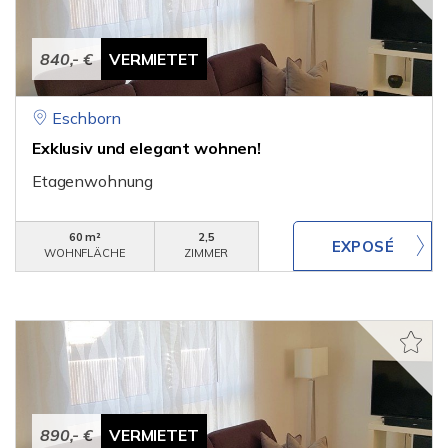
840,- €
VERMIETET
Eschborn
Exklusiv und elegant wohnen!
Etagenwohnung
60 m²
2,5
WOHNFLÄCHE
ZIMMER
890,- €
VERMIETET