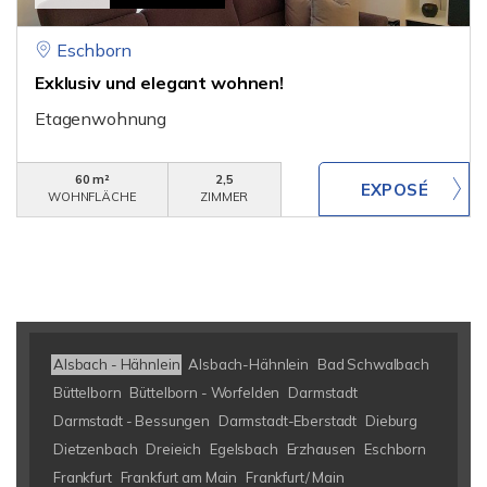
Eschborn
Exklusiv und elegant wohnen!
Etagenwohnung
60 m²
2,5
WOHNFLÄCHE
ZIMMER
Alsbach - Hähnlein
Alsbach-Hähnlein
Bad Schwalbach
Büttelborn
Büttelborn - Worfelden
Darmstadt
Darmstadt - Bessungen
Darmstadt-Eberstadt
Dieburg
Dietzenbach
Dreieich
Egelsbach
Erzhausen
Eschborn
Frankfurt
Frankfurt am Main
Frankfurt/ Main