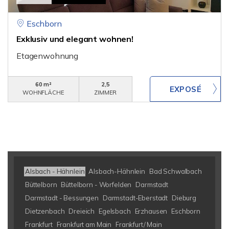
Eschborn
Exklusiv und elegant wohnen!
Etagenwohnung
60 m²
2,5
WOHNFLÄCHE
ZIMMER
Alsbach - Hähnlein
Alsbach-Hähnlein
Bad Schwalbach
Büttelborn
Büttelborn - Worfelden
Darmstadt
Darmstadt - Bessungen
Darmstadt-Eberstadt
Dieburg
Dietzenbach
Dreieich
Egelsbach
Erzhausen
Eschborn
Frankfurt
Frankfurt am Main
Frankfurt/ Main