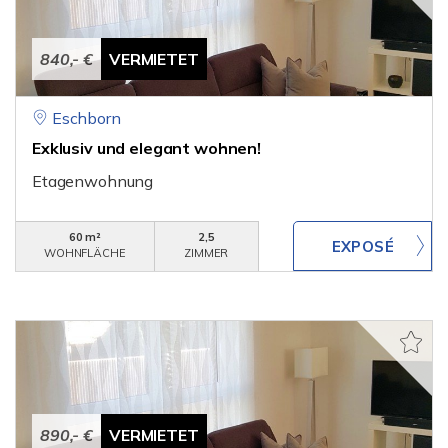
840,- €
VERMIETET
Eschborn
Exklusiv und elegant wohnen!
Etagenwohnung
60 m²
2,5
WOHNFLÄCHE
ZIMMER
890,- €
VERMIETET