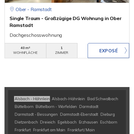
Ober - Ramstadt
Single Traum - Großzügige DG Wohnung in Ober
Ramstadt
Dachgeschosswohnung
40 m²
1
WOHNFLÄCHE
ZIMMER
Alsbach - Hähnlein
Alsbach-Hähnlein
Bad Schwalbach
Büttelborn
Büttelborn - Worfelden
Darmstadt
Darmstadt - Bessungen
Darmstadt-Eberstadt
Dieburg
Dietzenbach
Dreieich
Egelsbach
Erzhausen
Eschborn
Frankfurt
Frankfurt am Main
Frankfurt/ Main