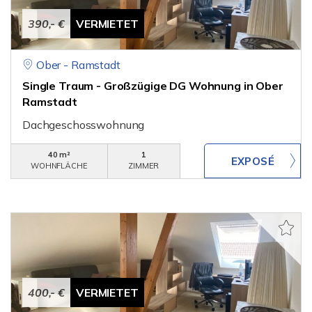
390,- €
VERMIETET
Ober - Ramstadt
Single Traum - Großzügige DG Wohnung in Ober
Ramstadt
Dachgeschosswohnung
40 m²
1
WOHNFLÄCHE
ZIMMER
400,- €
VERMIETET