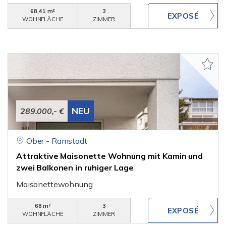
68,41 m²
3
WOHNFLÄCHE
ZIMMER
NEU
289.000,- €
Ober - Ramstadt
Attraktive Maisonette Wohnung mit Kamin und
zwei Balkonen in ruhiger Lage
Maisonettewohnung
68 m²
3
WOHNFLÄCHE
ZIMMER