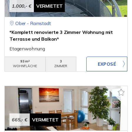
1.000,- €
VERMIETET
Ober - Ramstadt
*Komplett renovierte 3 Zimmer Wohnung mit
Terrasse und Balkon*
Etagenwohnung
93 m²
3
WOHNFLÄCHE
ZIMMER
665,- €
VERMIETET