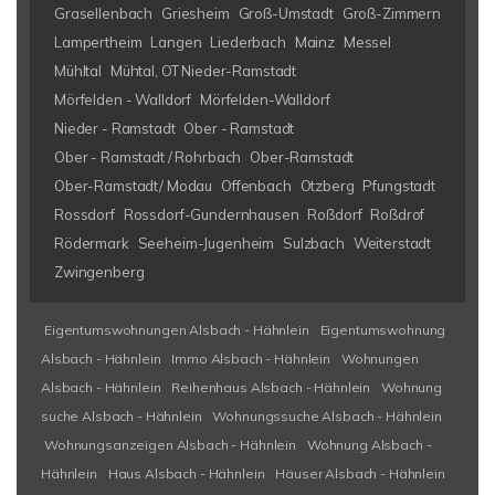
Grasellenbach
Griesheim
Groß-Umstadt
Groß-Zimmern
Lampertheim
Langen
Liederbach
Mainz
Messel
Mühltal
Mühtal, OT Nieder-Ramstadt
Mörfelden - Walldorf
Mörfelden-Walldorf
Nieder - Ramstadt
Ober - Ramstadt
Ober - Ramstadt / Rohrbach
Ober-Ramstadt
Ober-Ramstadt/ Modau
Offenbach
Otzberg
Pfungstadt
Rossdorf
Rossdorf-Gundernhausen
Roßdorf
Roßdrof
Rödermark
Seeheim-Jugenheim
Sulzbach
Weiterstadt
Zwingenberg
Eigentumswohnungen Alsbach - Hähnlein
Eigentumswohnung
Alsbach - Hähnlein
Immo Alsbach - Hähnlein
Wohnungen
Alsbach - Hähnlein
Reihenhaus Alsbach - Hähnlein
Wohnung
suche Alsbach - Hähnlein
Wohnungssuche Alsbach - Hähnlein
Wohnungsanzeigen Alsbach - Hähnlein
Wohnung Alsbach -
Hähnlein
Haus Alsbach - Hähnlein
Häuser Alsbach - Hähnlein