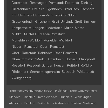
Darmstadt - Bessungen
Darmstadt-Eberstadt
Dieburg
Dietzenbach
Dreieich
Egelsbach
Erzhausen
Eschborn
Frankfurt
Frankfurt am Main
Frankfurt/ Main
Grasellenbach
Griesheim
Groß-Umstadt
Groß-Zimmern
Lampertheim
Langen
Liederbach
Mainz
Messel
Mühltal
Mühtal, OT Nieder-Ramstadt
Mörfelden - Walldorf
Mörfelden-Walldorf
Nieder - Ramstadt
Ober - Ramstadt
Ober - Ramstadt / Rohrbach
Ober-Ramstadt
Ober-Ramstadt/ Modau
Offenbach
Otzberg
Pfungstadt
Rossdorf
Rossdorf-Gundernhausen
Roßdorf
Roßdrof
Rödermark
Seeheim-Jugenheim
Sulzbach
Weiterstadt
Zwingenberg
Eigentumswohnungen Alsbach - Hähnlein
Eigentumswohnung
Alsbach - Hähnlein
Immo Alsbach - Hähnlein
Wohnungen
Alsbach - Hähnlein
Reihenhaus Alsbach - Hähnlein
Wohnung