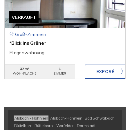
VERKAUFT
Groß-Zimmern
*Blick ins Grüne*
Etagenwohnung
32 m²
1
WOHNFLÄCHE
ZIMMER
Alsbach - Hähnlein
Alsbach-Hähnlein
Bad Schwalbach
Büttelborn
Büttelborn - Worfelden
Darmstadt