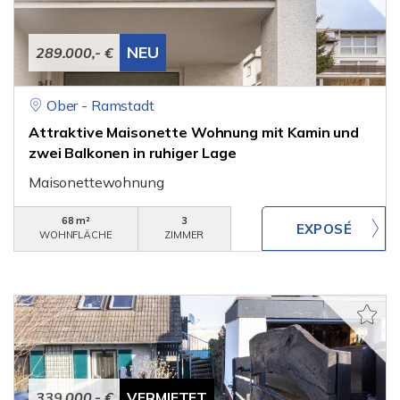
NEU
289.000,- €
Ober - Ramstadt
Attraktive Maisonette Wohnung mit Kamin und
zwei Balkonen in ruhiger Lage
Maisonettewohnung
68 m²
3
WOHNFLÄCHE
ZIMMER
339.000,- €
VERMIETET