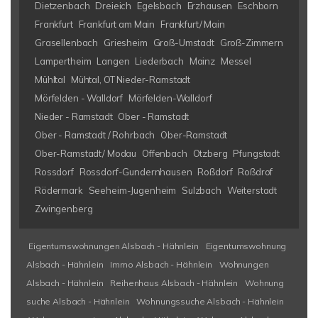
Dietzenbach
Dreieich
Egelsbach
Erzhausen
Eschborn
Frankfurt
Frankfurt am Main
Frankfurt/ Main
Grasellenbach
Griesheim
Groß-Umstadt
Groß-Zimmern
Lampertheim
Langen
Liederbach
Mainz
Messel
Mühltal
Mühtal, OT Nieder-Ramstadt
Mörfelden - Walldorf
Mörfelden-Walldorf
Nieder - Ramstadt
Ober - Ramstadt
Ober - Ramstadt / Rohrbach
Ober-Ramstadt
Ober-Ramstadt/ Modau
Offenbach
Otzberg
Pfungstadt
Rossdorf
Rossdorf-Gundernhausen
Roßdorf
Roßdrof
Rödermark
Seeheim-Jugenheim
Sulzbach
Weiterstadt
Zwingenberg
Eigentumswohnungen Alsbach - Hähnlein
Eigentumswohnung
Alsbach - Hähnlein
Immo Alsbach - Hähnlein
Wohnungen
Alsbach - Hähnlein
Reihenhaus Alsbach - Hähnlein
Wohnung
suche Alsbach - Hähnlein
Wohnungssuche Alsbach - Hähnlein