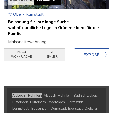
Ober - Ramstadt
Belohnung für Ihre lange Suche -
wohnfreundliche Lage im Grünen - Ideal für die
Familie
Maisonettewohnung
124 m²
4
WOHNFLÄCHE
ZIMMER
Alsbach - Hähnlein
Alsbach-Hähnlein
Bad Schwalbach
Büttelborn
Büttelborn - Worfelden
Darmstadt
Darmstadt - Bessungen
Darmstadt-Eberstadt
Dieburg