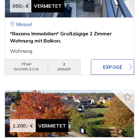
950,- €
VERMIETET
Messel
*Racano Immobilien* Großzügige 2 Zimmer
Wohnung mit Balkon.
Wohnung
77 m²
2
WOHNFLÄCHE
ZIMMER
1.200,- €
VERMIETET