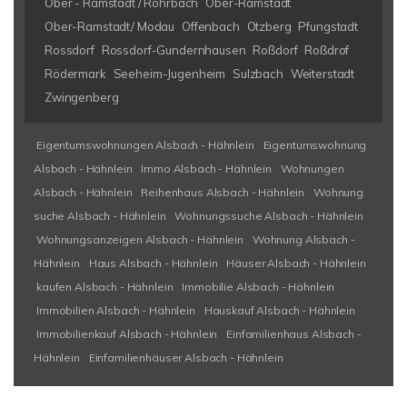
Ober - Ramstadt / Rohrbach
Ober-Ramstadt
Ober-Ramstadt/ Modau
Offenbach
Otzberg
Pfungstadt
Rossdorf
Rossdorf-Gundernhausen
Roßdorf
Roßdrof
Rödermark
Seeheim-Jugenheim
Sulzbach
Weiterstadt
Zwingenberg
Eigentumswohnungen Alsbach - Hähnlein
Eigentumswohnung
Alsbach - Hähnlein
Immo Alsbach - Hähnlein
Wohnungen
Alsbach - Hähnlein
Reihenhaus Alsbach - Hähnlein
Wohnung
suche Alsbach - Hähnlein
Wohnungssuche Alsbach - Hähnlein
Wohnungsanzeigen Alsbach - Hähnlein
Wohnung Alsbach -
Hähnlein
Haus Alsbach - Hähnlein
Häuser Alsbach - Hähnlein
kaufen Alsbach - Hähnlein
Immobilie Alsbach - Hähnlein
Immobilien Alsbach - Hähnlein
Hauskauf Alsbach - Hähnlein
Immobilienkauf Alsbach - Hähnlein
Einfamilienhaus Alsbach -
Hähnlein
Einfamilienhäuser Alsbach - Hähnlein