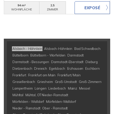
94 m²
2,5
WOHNFLÄCHE
ZIMMER
Alsbach - Hähnlein
Alsbach-Hähnlein
Bad Schwalbach
Büttelborn
Büttelborn - Worfelden
Darmstadt
Darmstadt - Bessungen
Darmstadt-Eberstadt
Dieburg
Dietzenbach
Dreieich
Egelsbach
Erzhausen
Eschborn
Frankfurt
Frankfurt am Main
Frankfurt/ Main
Grasellenbach
Griesheim
Groß-Umstadt
Groß-Zimmern
Lampertheim
Langen
Liederbach
Mainz
Messel
Mühltal
Mühtal, OT Nieder-Ramstadt
Mörfelden - Walldorf
Mörfelden-Walldorf
Nieder - Ramstadt
Ober - Ramstadt